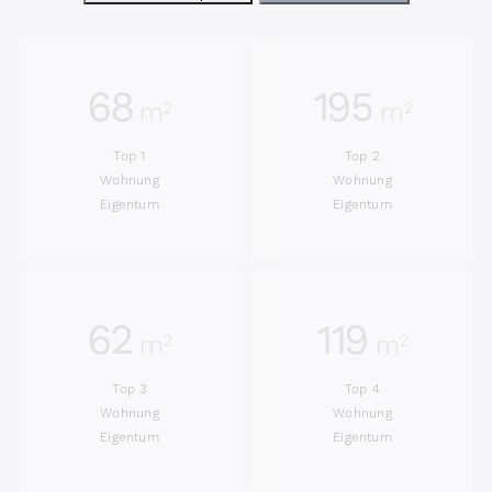
68
195
m²
m²
Top 1
Top 2
Wohnung
Wohnung
Eigentum
Eigentum
62
119
m²
m²
Top 3
Top 4
Wohnung
Wohnung
Eigentum
Eigentum